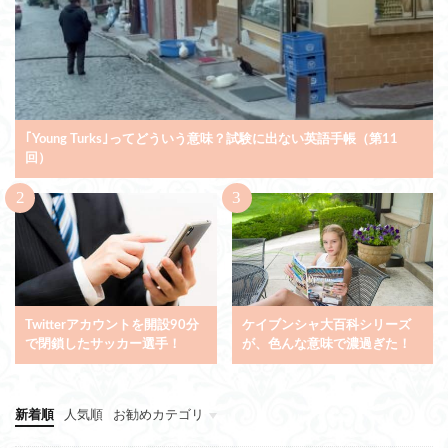
｢Young Turks｣ってどういう意味？試験に出ない英語手帳（第11
回）
Twitterアカウントを開設90分
ケイブンシャ大百科シリーズ
で閉鎖したサッカー選手！
が、色んな意味で濃過ぎた！
新着順
人気順
お勧めカテゴリ