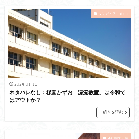
妻のブログ
夫のブログ
マンガ・アニメ etc
2024-01-11
ネタバレなし：楳図かずお「漂流教室」は令和で
はアウトか？
続きを読む
本に関する話