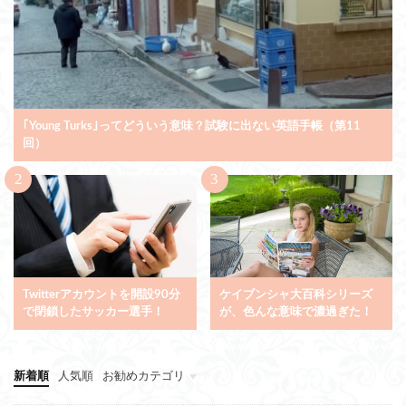
｢Young Turks｣ってどういう意味？試験に出ない英語手帳（第11
回）
Twitterアカウントを開設90分
ケイブンシャ大百科シリーズ
で閉鎖したサッカー選手！
が、色んな意味で濃過ぎた！
新着順
人気順
お勧めカテゴリ