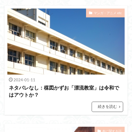
妻のブログ
夫のブログ
マンガ・アニメ etc
2024-01-11
ネタバレなし：楳図かずお「漂流教室」は令和で
はアウトか？
続きを読む
本に関する話