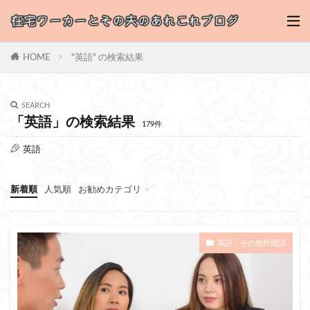
HOME
"英語" の検索結果
SEARCH
「英語」の検索結果
179件
英語
新着順
人気順
お勧めカテゴリ
妻のブログ
夫のブログ
英語・その他外国語