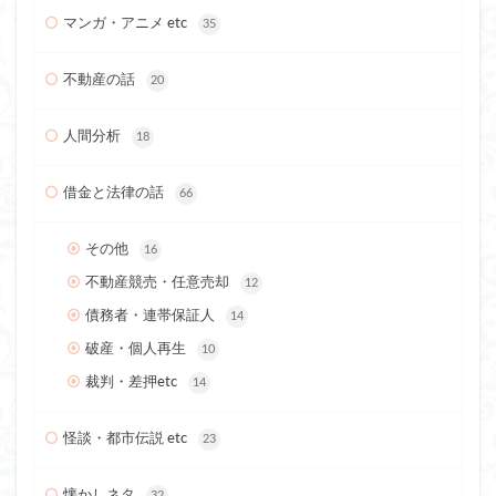
マンガ・アニメ etc
35
不動産の話
20
人間分析
18
借金と法律の話
66
その他
16
不動産競売・任意売却
12
債務者・連帯保証人
14
破産・個人再生
10
裁判・差押etc
14
怪談・都市伝説 etc
23
懐かしネタ
32